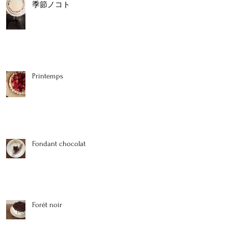
季節ノコト
Printemps
Fondant chocolat
Forêt noir