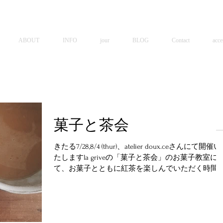
ABOUT
INFO
jour
BLOG
Contact
acce
菓子と茶会
きたる7/28,8/4 (thur)、atelier doux.ceさんにて開催い
たしますla griveの「菓子と茶会」のお菓子教室に
て、お菓子とともに紅茶を楽しんでいただく時間
ご用意いたしました。 私はコーヒーの魅惑的な味
も、とても好きですが、「旬の紅茶」も同じくら
い...