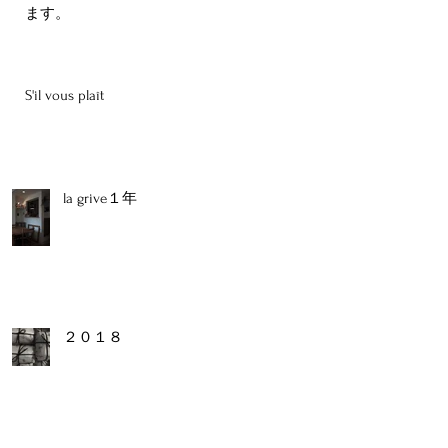
ます。
S'il vous plaît
la grive１年
２０１８