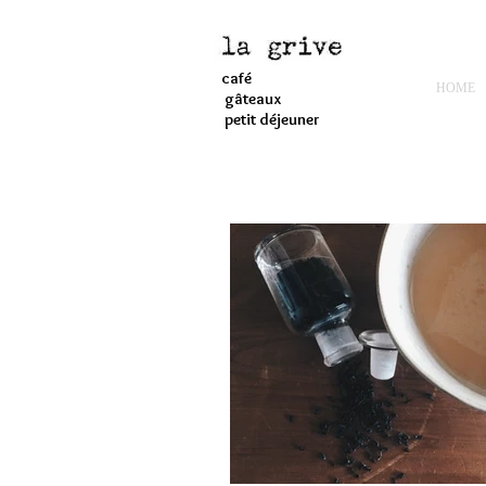
café
HOME
gâteaux
petit déjeuner