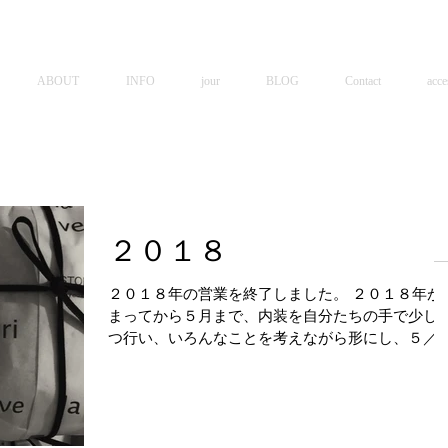
ABOUT
INFO
jour
BLOG
Contact
acce
２０１８
２０１８年の営業を終了しました。 ２０１８年が
まってから５月まで、内装を自分たちの手で少し
つ行い、いろんなことを考えながら形にし、５／
１に長年の夢であった自分の店を持つことができ
した。 東京から離れた場所で、小さいながらも自
だけの店。本当に愛おしいです。オープンし...