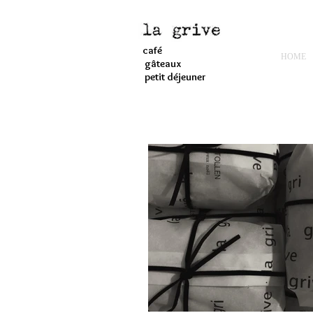
café
HOME
gâteaux
petit déjeuner