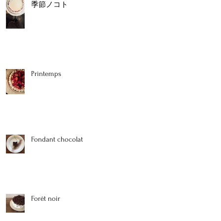
季節ノコト
Printemps
Fondant chocolat
Forêt noir