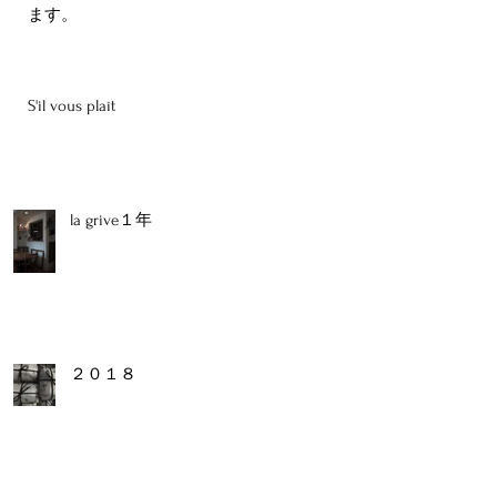
ます。
S'il vous plaît
la grive１年
２０１８