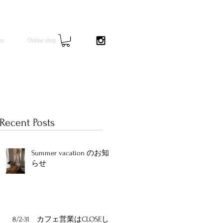
ss
Online shop
Recent Posts
始
Summer vacation のお知
ず
らせ
１
ま
分
8/2-31 カフェ営業はCLOSEし