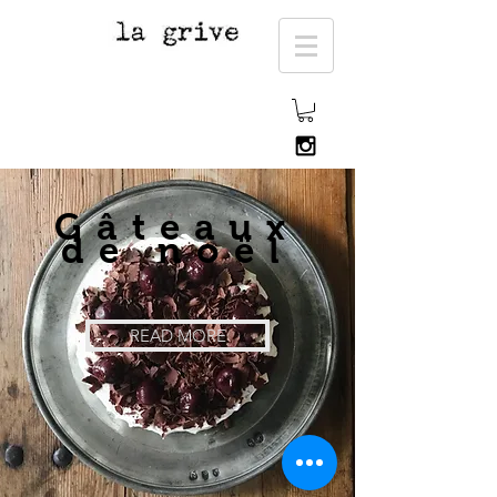
​Gâteaux
de noël
READ MORE