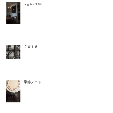
la grive１年
２０１８
季節ノコト