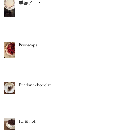
風
季節ノコト
に
は
を
Printemps
Fondant chocolat
Forêt noir