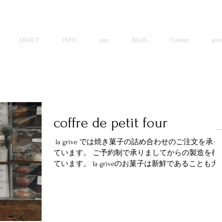
ABOUT
INFO
jour
BLOG
Contact
acce
coffre de petit four
​ la grive では焼き菓子の詰め合わせのご注文を承っ
ています。 ご予約制で承りましてからの製造を行
ています。 la griveのお菓子は新鮮であることも大
にしていることの１つです。 賞味期限を延ばすた
の食品添加物を加えること、脱酸素剤をパッキン
の際にいれるこ...