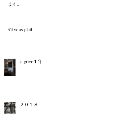
ます。
S'il vous plaît
コ
ッ
ー
la grive１年
２０１８
ま