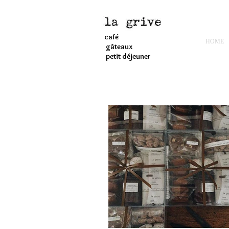
café
HOME
gâteaux
petit déjeuner