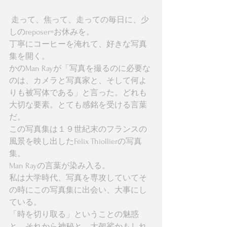
 走って、焦って、走っての毎日に、少
しのreposer=お休みを。
丁寧にコーヒーを淹れて、好きな写真
集を開く。
かのMan Rayが「写真を撮るのに必要な
のは、カメラと写真家と、そして何よ
りも被写体である」と言った。どれも
大切な要素。とても感銘を受ける言葉
だ。
この写真集は１９世紀末のフランスの
風景を映し出したFélix Thiollierの写真
集。
Man Rayの言葉が染み入る。
私は大学時代、写真を専攻していてそ
の時にこの写真集に出会い、大事にし
ている。
「時を切り取る」ということの魅惑
と、それから神秘と、大袈裟かもしれ