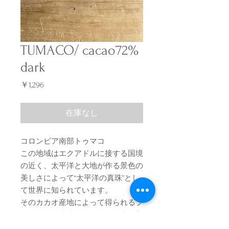
TUMACO/ cacao72%
dark
価
￥1,296
格
在庫なし
コロンビア南部トゥマコ
この地域はエクアドルに接する国境
の近く、太平洋と大地が作る景色の
美しさによって“太平洋の真珠”とし
て世界に知られています。
そのカカオ産地によって得られるフ
レーバーは洗練されたはな、木の実
や葉の香り、奥深いフルーティーさ