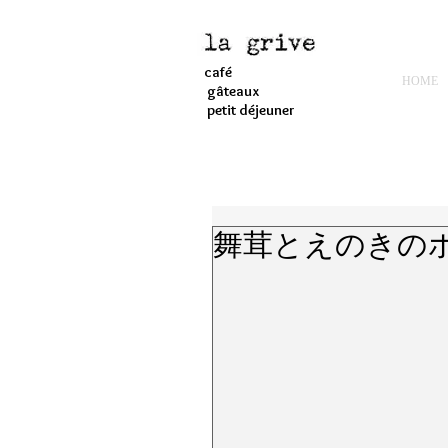
café
HOME
gâteaux
petit déjeuner
舞茸とえのきの