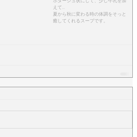
ポタージュ状にして、少し牛乳を加
えて... 
夏から秋に変わる時の体調をそっと
癒してくれるスープです。 