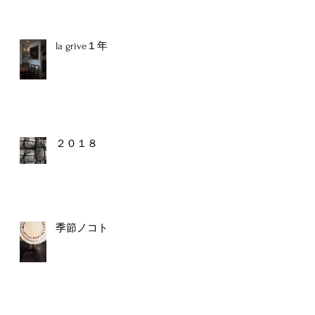
la grive１年
２０１８
季節ノコト