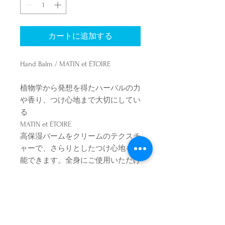
カートに追加する
Hand Balm / MATIN et ÉTOIRE
植物学から発想を得たハーバルの力
や香り、つけ心地まで大切にしてい
る
MATIN et ÉTOIRE
高保湿バームをクリームのテクスチ
ャーで、さらりとしたつけ心地を堪
能できます。全身にご使用いただけ
ます。
香りは２種類。お花を手にした後に
残る香りをイメージしています。
No.1 Neroli / Green Herbs / Incense
ー ネロリ、グリーンハーブ、イン